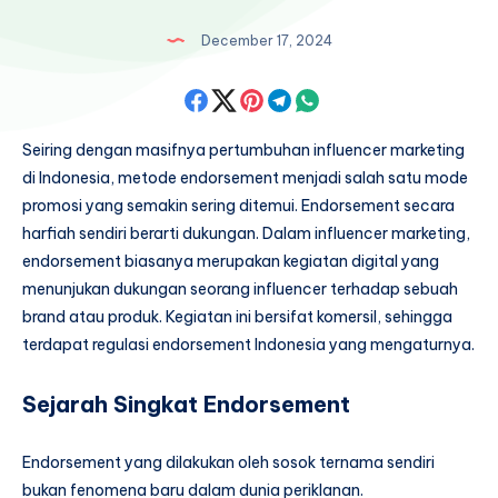
December 17, 2024
Share
Share
Share
Share
Share
on
on
on
on
on
Seiring dengan masifnya pertumbuhan influencer marketing
di Indonesia, metode endorsement menjadi salah satu mode
Facebook
Twitter
Pinterest
Telegram
Whatsapp
promosi yang semakin sering ditemui. Endorsement secara
harfiah sendiri berarti dukungan. Dalam influencer marketing,
endorsement biasanya merupakan kegiatan digital yang
menunjukan dukungan seorang influencer terhadap sebuah
brand atau produk. Kegiatan ini bersifat komersil, sehingga
terdapat regulasi endorsement Indonesia yang mengaturnya.
Sejarah Singkat Endorsement
Endorsement yang dilakukan oleh sosok ternama sendiri
bukan fenomena baru dalam dunia periklanan.