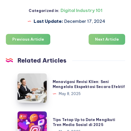
Digital Industry 101
Categorized in:
Last Update:
December 17, 2024
Previous Article
Next Article
Related Articles
Menavigasi
Menavigasi Revisi Klien: Seni
Revisi
Mengelola Ekspektasi Secara Efektif
Klien:
May 8, 2025
Seni
Mengelola
Ekspektasi
Tips
Tips Tetap Up to Date Mengikuti
Secara
Tetap
Tren Media Sosial di 2025
Efektif
Up