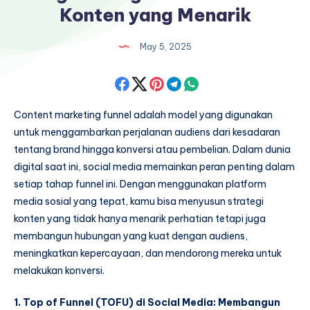
Konten yang Menarik
May 5, 2025
Share
Share
Share
Share
Share
on
on
on
on
on
Content marketing funnel adalah model yang digunakan
untuk menggambarkan perjalanan audiens dari kesadaran
Facebook
Twitter
Pinterest
Telegram
Whatsapp
tentang brand hingga konversi atau pembelian. Dalam dunia
digital saat ini, social media memainkan peran penting dalam
setiap tahap funnel ini. Dengan menggunakan platform
media sosial yang tepat, kamu bisa menyusun strategi
konten yang tidak hanya menarik perhatian tetapi juga
membangun hubungan yang kuat dengan audiens,
meningkatkan kepercayaan, dan mendorong mereka untuk
melakukan konversi.
1. Top of Funnel (TOFU) di Social Media: Membangun