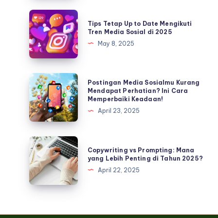
Mengelola
Ekspektasi
Tips
Tips Tetap Up to Date Mengikuti
Secara
Tetap
Tren Media Sosial di 2025
Efektif
Up
May 8, 2025
to
Date
Mengikuti
Postingan
Postingan Media Sosialmu Kurang
Tren
Media
Mendapat Perhatian? Ini Cara
Memperbaiki Keadaan!
Media
Sosialmu
April 23, 2025
Sosial
Kurang
di
Mendapat
2025
Perhatian?
Copywriting
Copywriting vs Prompting: Mana
Ini
vs
yang Lebih Penting di Tahun 2025?
Cara
Prompting:
April 22, 2025
Memperbaiki
Mana
Keadaan!
yang
Lebih
Penting