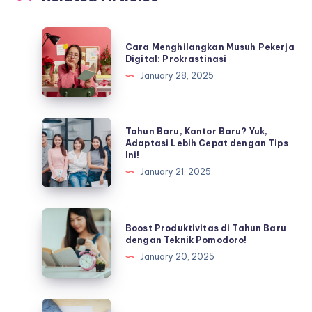
Cara
Cara Menghilangkan Musuh Pekerja
Menghilangkan
Digital: Prokrastinasi
Musuh
January 28, 2025
Pekerja
Digital:
Prokrastinasi
Tahun
Tahun Baru, Kantor Baru? Yuk,
Baru,
Adaptasi Lebih Cepat dengan Tips
Ini!
Kantor
January 21, 2025
Baru?
Yuk,
Adaptasi
Boost
Boost Produktivitas di Tahun Baru
Lebih
Produktivitas
dengan Teknik Pomodoro!
Cepat
di
January 20, 2025
dengan
Tahun
Tips
Baru
Ini!
dengan
Writer’s