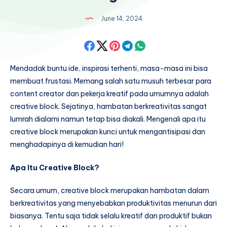
June 14, 2024
Share
Share
Share
Share
Share
on
on
on
on
on
Mendadak buntu ide, inspirasi terhenti, masa-masa ini bisa
membuat frustasi. Memang salah satu musuh terbesar para
Facebook
Twitter
Pinterest
Telegram
Whatsapp
content creator dan pekerja kreatif pada umumnya adalah
creative block. Sejatinya, hambatan berkreativitas sangat
lumrah dialami namun tetap bisa diakali. Mengenali apa itu
creative block merupakan kunci untuk mengantisipasi dan
menghadapinya di kemudian hari!
Apa Itu Creative Block?
Secara umum, creative block merupakan hambatan dalam
berkreativitas yang menyebabkan produktivitas menurun dari
biasanya. Tentu saja tidak selalu kreatif dan produktif bukan